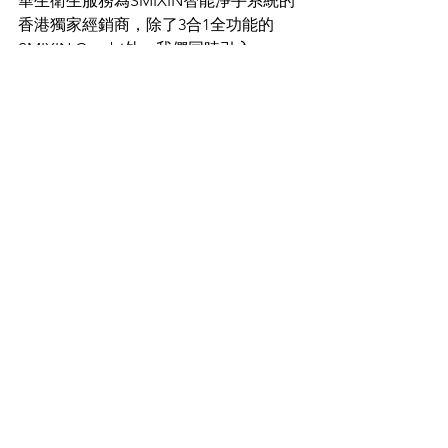
華生衛生服務為SMIXIN智能淨手系統的
香港獨家經銷商，除了3合1全功能的
SMIXIN Combi外，我們同時引入
SMIXIN Comfort、SMIXIN Compact共3
款型號，滿足客戶各種需要。如欲了解
更多詳情，請按
此
或致電3622 3755與我
們聯絡。
查看全部
最新文章