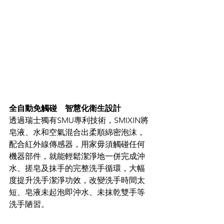
全自動免觸碰　智慧化衛生設計
透過瑞士獨有SMU專利技術，SMIXIN將
皂液、水和空氣混合出柔順綿密泡沫，
配合紅外線傳感器，用家毋須觸碰任何
機器部件，就能輕鬆潔淨地一併完成沖
水、搓皂及抹手的完整洗手循環，大幅
度提升洗手潔淨功效，改變洗手時間太
短、皂液未起泡即沖水、未抹乾雙手等
洗手陋習。