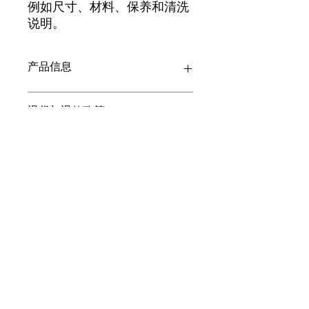
例如尺寸、材料、保养和清洗
说明。
产品信息
此处是产品详情。此处适合添加有关产
退货与退款政策
品的更多信息，例如尺寸、材料、保养
和清洗说明。另外，也可在此处描述产
品的独特之处，以及能给客户带来哪些
此处是退货与退款政策。此处适合向客
SHIPPING INFO
好处。买家总是希望能在购买之前清楚
户说明如何处理不满意的产品。退款或
了解产品。所以，尽量多提供相关信
退换政策应力求简单明了，这样才能建
息，让买家有信心和决心购买您的产
立起信任关系，使客户不再有后顾之
I'm a shipping policy. I'm a great
品。
忧。
place to add more information about
your shipping methods, packaging
and cost. Providing straightforward
information about your shipping
華生衛生服務
policy is a great way to build trust and
reassure your customers that they can
buy from you with confidence.
enquiry@watsonhyg.com.hk