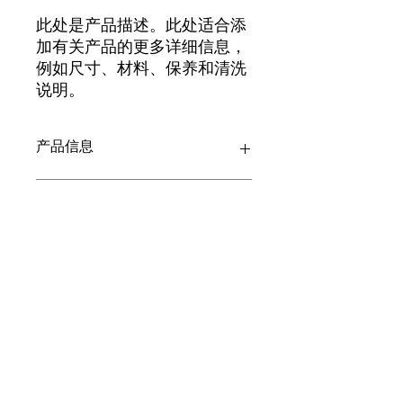
此处是产品描述。此处适合添
加有关产品的更多详细信息，
例如尺寸、材料、保养和清洗
说明。
产品信息
此处是产品详情。此处适合添加有关产
退货与退款政策
品的更多信息，例如尺寸、材料、保养
和清洗说明。另外，也可在此处描述产
品的独特之处，以及能给客户带来哪些
此处是退货与退款政策。此处适合向客
SHIPPING INFO
好处。买家总是希望能在购买之前清楚
户说明如何处理不满意的产品。退款或
了解产品。所以，尽量多提供相关信
退换政策应力求简单明了，这样才能建
息，让买家有信心和决心购买您的产
立起信任关系，使客户不再有后顾之
I'm a shipping policy. I'm a great
品。
忧。
place to add more information about
your shipping methods, packaging
and cost. Providing straightforward
information about your shipping
華生衛生服務
policy is a great way to build trust and