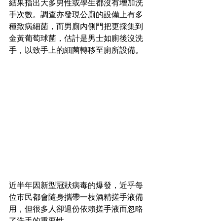
結果指出大多男性或學生都沒有增加洗
手次數。調查亦發現公廁的設備上有多
種致病細菌，而男廁內側門把更採集到
金黃葡萄球菌，估計是男士如廁後沒洗
手，以致手上的細菌轉移至廁所設備。
近半年因新型冠狀病毒的爆發，近乎每
位市民都會隨身攜帶一枝酒精搓手液備
用，但很多人卻過份依賴搓手液而忽略
了洗手的重要性。