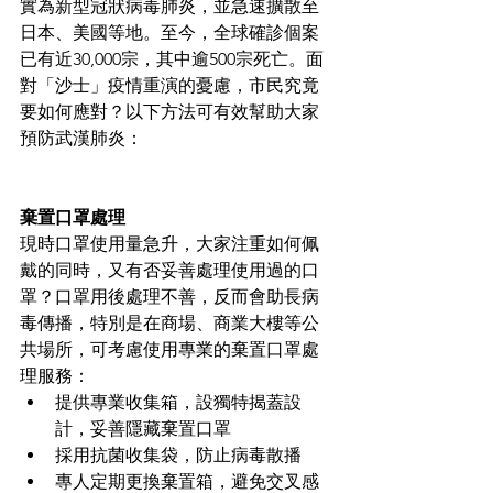
實為新型冠狀病毒肺炎，並急速擴散至
日本、美國等地。至今，全球確診個案
已有近30,000宗，其中逾500宗死亡。面
對「沙士」疫情重演的憂慮，市民究竟
要如何應對？以下方法可有效幫助大家
預防武漢肺炎：
棄置口罩處理
現時口罩使用量急升，大家注重如何佩
戴的同時，又有否妥善處理使用過的口
罩？口罩用後處理不善，反而會助長病
毒傳播，特別是在商場、商業大樓等公
共場所，可考慮使用專業的棄置口罩處
理服務：
提供專業收集箱，設獨特揭蓋設
計，妥善隱藏棄置口罩
採用抗菌收集袋，防止病毒散播
專人定期更換棄置箱，避免交叉感